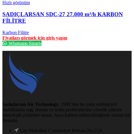
Hızlı görünüm
SADIÇLARSAN SDC-27 27.000 m³/h KARBON
FİLİTRE
Karbon Filitre
Fiyatları görmek için giriş yapın
Whatsapp Sipariş
Sadıçlarsan Air Technology
, 1989’dan bu yana endüstriyel
mutfaklarda yağ, duman ve koku problemlerine yönelik yüksek
teknolojili çözümler sunan, hava kalitesi mühendisliğinde uzman bir
firmadır.
Çay Mahallesi Cumhuriyet Bulvarı No:22A