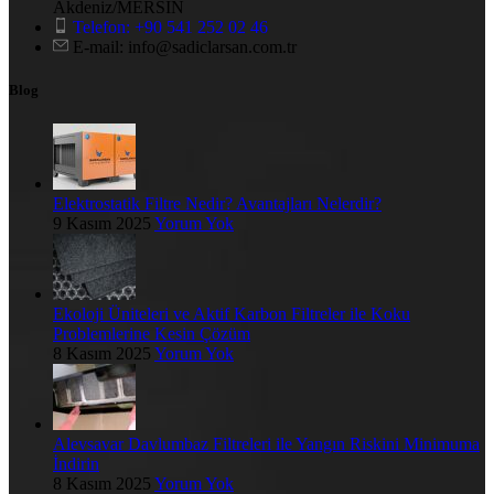
Akdeniz/MERSİN
Telefon: +90 541 252 02 46
E-mail: info@sadiclarsan.com.tr
Blog
Elektrostatik Filtre Nedir? Avantajları Nelerdir?
9 Kasım 2025
Yorum Yok
Ekoloji Üniteleri ve Aktif Karbon Filtreler ile Koku
Problemlerine Kesin Çözüm
8 Kasım 2025
Yorum Yok
Alevsavar Davlumbaz Filtreleri ile Yangın Riskini Minimuma
İndirin
8 Kasım 2025
Yorum Yok