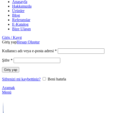
Anasayfa
Hakkımızda
Ürünler
Blog
Referanslar
E-Katalog
Bize Ulaşın
Giriş / Kayıt
Giriş yap
Hesap Oluştur
Kullanıcı adı veya e-posta adresi
*
Şifre
*
Giriş yap
Şifrenizi mi kaybettiniz?
Beni hatırla
Aramak
Menü