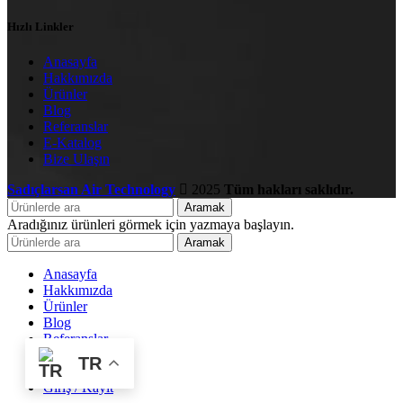
Hızlı Linkler
Anasayfa
Hakkımızda
Ürünler
Blog
Referanslar
E-Katalog
Bize Ulaşın
Sadıçlarsan Air Technology
2025
Tüm hakları saklıdır.
Aramak
Aradığınız ürünleri görmek için yazmaya başlayın.
Aramak
Anasayfa
Hakkımızda
Ürünler
Blog
Referanslar
E-Katalog
TR
Bize Ulaşın
Giriş / Kayıt