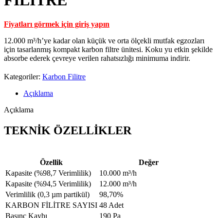
FİLİTRE
Fiyatları görmek için giriş yapın
12.000 m³/h’ye kadar olan küçük ve orta ölçekli mutfak egzozları
için tasarlanmış kompakt karbon filtre ünitesi. Koku yu etkin şekilde
absorbe ederek çevreye verilen rahatsızlığı minimuma indirir.
Kategoriler:
Karbon Filitre
Açıklama
Açıklama
TEKNİK ÖZELLİKLER
Özellik
Değer
Kapasite (%98,7 Verimlilik)
10.000 m³/h
Kapasite (%94,5 Verimlilik)
12.000 m³/h
Verimlilik (0,3 µm partikül)
98,70%
KARBON FİLİTRE SAYISI
48 Adet
Basınç Kaybı
190 Pa