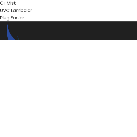
Oil Mist
UVC Lambalar
Plug Fanlar
Sadıçlarsan Air Technology
, 1989’dan bu yana endüstriyel
mutfaklarda yağ, duman ve koku problemlerine yönelik
yüksek teknolojili çözümler sunan, hava kalitesi
mühendisliğinde uzman bir firmadır.
Çay Mahallesi Cumhuriyet Bulvarı No:22A Akdeniz/MERSİN
Telefon: +90 541 252 02 46
E-mail: info@sadiclarsan.com.tr
BLOG