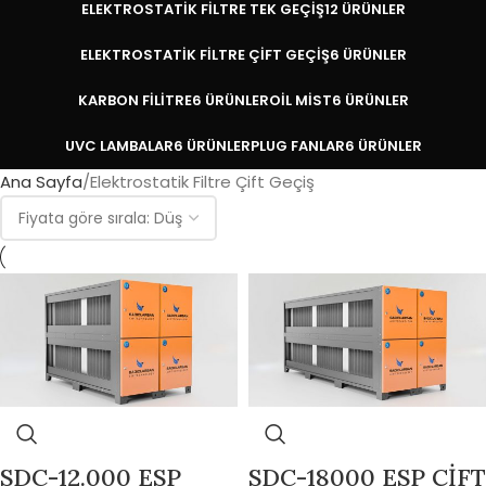
ELEKTROSTATIK FILTRE TEK GEÇIŞ
12 ÜRÜNLER
ELEKTROSTATIK FILTRE ÇIFT GEÇIŞ
6 ÜRÜNLER
KARBON FILITRE
6 ÜRÜNLER
OIL MIST
6 ÜRÜNLER
UVC LAMBALAR
6 ÜRÜNLER
PLUG FANLAR
6 ÜRÜNLER
Ana Sayfa
Elektrostatik Filtre Çift Geçiş
SDC-12.000 ESP
SDC-18000 ESP ÇİFT