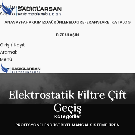
Skip to navigation
Skip to main content
ANASAYFA
HAKKIMIZDA
ÜRÜNLER
BLOG
REFERANSLAR
E-KATALOG
BIZE ULAŞIN
Giriş / Kayıt
Aramak
Menü
Elektrostatik Filtre Çift
Geçiş
Kategoriler
PROFESYONEL ENDÜSTRIYEL MANGAL SISTEMI
1 ÜRÜN